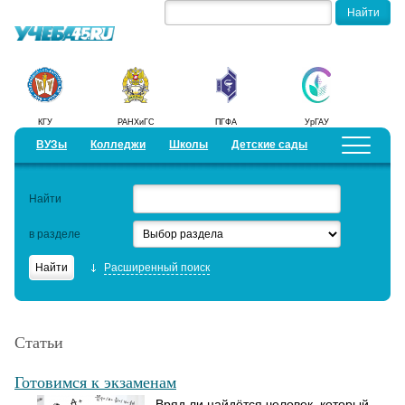
КГУ
РАНХиГС
ПГФА
УрГАУ
ВУЗы
Колледжи
Школы
Детские сады
Детские лагеря
Курсы
Найти
Добавить уч. заведение
Предложить новость
в разделе
Рейтинги
Расширенный поиск
ЕГЭ
Работа
Статьи
Семинары
Готовимся к экзаменам
Актуальные статьи
Вряд ли найдётся человек, который