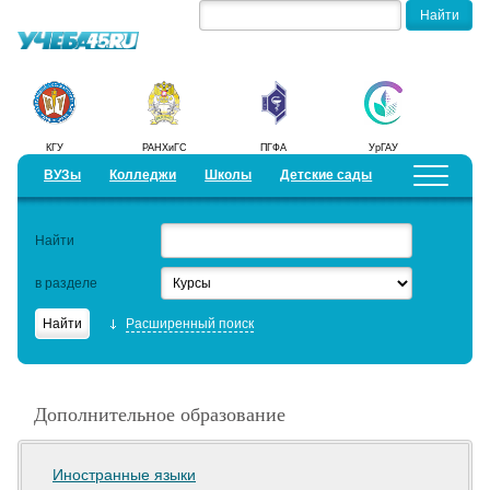
КГУ
РАНХиГС
ПГФА
УрГАУ
ВУЗы
Колледжи
Школы
Детские сады
Детские лагеря
Курсы
Найти
Добавить уч. заведение
Предложить новость
в разделе
Рейтинги
Расширенный поиск
ЕГЭ
Работа
Дополнительное образование
Семинары
Актуальные статьи
Иностранные языки