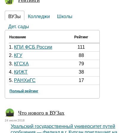
ВУЗы
Колледжи
Школы
Дет. сады
Название
Рейтинг
1.
КПИ ФСБ России
111
2.
КГУ
88
3.
КГСХА
79
4.
КИЖТ
38
5.
РАНХиГС
17
Полный рейтинг
Что нового в ВУЗах
24 июля 2018
Уральский государственный университет путей
сообщения — филиал в г. Курган приглашает на