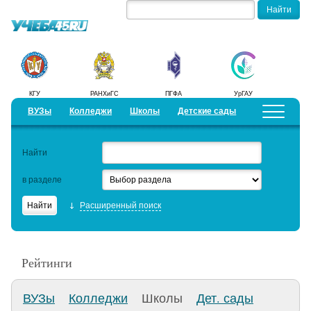
КГУ
РАНХиГС
ПГФА
УрГАУ
ВУЗы
Колледжи
Школы
Детские сады
Детские лагеря
Курсы
Предложить новость
Найти
Добавить уч. заведение
в разделе
Рейтинги
Расширенный поиск
ЕГЭ
Работа
Рейтинги
Семинары
ВУЗы
Колледжи
Школы
Дет. сады
Образовательный кредит