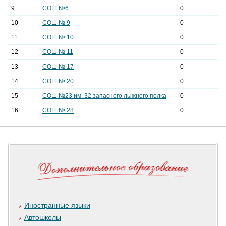
9
СОШ №6
0
10
СОШ № 9
0
11
СОШ № 10
0
12
СОШ № 11
0
13
СОШ № 17
0
14
СОШ № 20
0
15
СОШ №23 им. 32 запасного лыжного полка
0
16
СОШ № 28
0
Иностранные языки
Автошколы