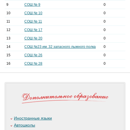
9
СОШ № 9
0
10
СОШ № 10
0
11
СОШ № 11
0
12
СОШ № 17
0
13
СОШ № 20
0
14
СОШ №23 им. 32 запасного лыжного полка
0
15
СОШ № 26
0
16
СОШ № 28
0
Иностранные языки
Автошколы