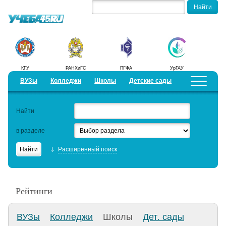
КГУ
РАНХиГС
ПГФА
УрГАУ
ВУЗы
Колледжи
Школы
Детские сады
Детские лагеря
Курсы
Найти
Добавить уч. заведение
Предложить новость
в разделе
Рейтинги
Расширенный поиск
ЕГЭ
Работа
Рейтинги
Семинары
ВУЗы
Колледжи
Школы
Дет. сады
Образовательный кредит