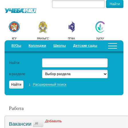
КГУ
РАНХиГС
ПГФА
УрГАУ
ВУЗы
Колледжи
Школы
Детские сады
Детские лагеря
Курсы
Найти
Добавить уч. заведение
Предложить новость
в разделе
Рейтинги
Расширенный поиск
ЕГЭ
Работа
Работа
Семинары
Добавить
Вакансии
36
Образовательный кредит