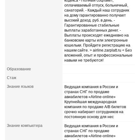
кодекса - Полный соцпакет,
оплачиваемый отпуск, больничный,
санаторий. - Каждый наш сотрудник
на дому гарантированно получает
высокий доход. руб. в день. -
Гарантированные стабильные
выплаты заработанных денег. -
Выплаты происходят ежедневно на
банковские карты или электронные
кошельки. Пройдите регистрацию на
нашем сайте. > airline.zarplatt.ru < Без
вложений, опыт и профессиональные
навыки не требуются!
Образование
Стаж
Знание языков
Ведущая компания в России и
странах СНГ по продаже
авиабилетов «Airline-online»
Крупнейшая международная
компания по продаже А/В билетов
срочно набирает сотрудников на
постоянную основу для нес
Знание компьютера
Ведущая компания в России и
странах СНГ по продаже
авиабилетов «Airline-online»