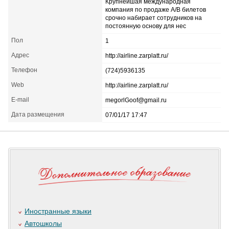
Крупнейшая международная
компания по продаже А/В билетов
срочно набирает сотрудников на
постоянную основу для нес
Пол
1
Адрес
http://airline.zarplatt.ru/
Телефон
(724)5936135
Web
http://airline.zarplatt.ru/
E-mail
megorlGoof@gmail.ru
Дата размещения
07/01/17 17:47
Иностранные языки
Автошколы