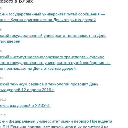
нового в ВУЗах
18
ский государственный университет путей сообщения —
л в г. Курган приглашает на День открытых дверей
18
нский государственный университет приглашает на День
тых дверей
18
нский институт железнодорожного транспорта - филиал
ского государственного университета путей сообщения в г.
не приглашает на День открытых дверей
016
нский техникум сервиса и технологий проводит День
тых дверей 12 апреля 2016 г.
 2015
открытых дверей в УИЭУиП
2013
ский федеральный университет имени первого Президента
и Б.Н.Ельцина приглашает школьников и их родителей на