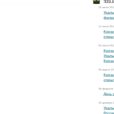
Что 
24 июля 20
Ураль
филиа
12 июля 20
Курга
откры
02 июля 20
Курга
Ураль
Курга
30 марта 2
Курга
откры
09 февраля
День 
16 декабря 
Ураль
Росси