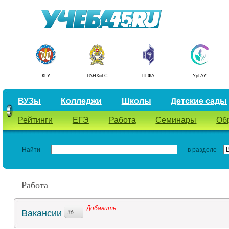
КГУ
РАНХиГС
ПГФА
УрГАУ
ВУЗы
Колледжи
Школы
Детские сады
Рейтинги
ЕГЭ
Работа
Семинары
Об
Найти
в разделе
Работа
Добавить
Вакансии
36