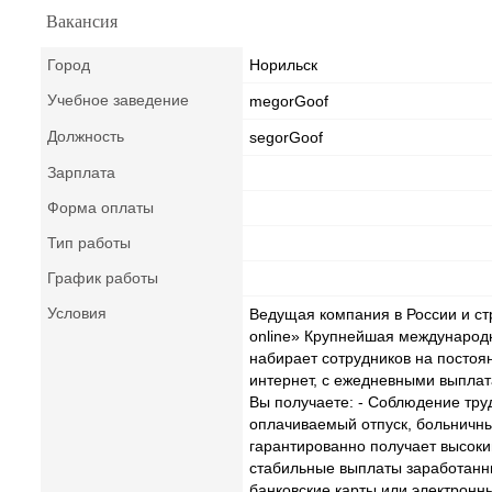
Вакансия
Город
Норильск
Учебное заведение
megorGoof
Должность
segorGoof
Зарплата
Форма оплаты
Тип работы
График работы
Условия
Ведущая компания в России и ст
online» Крупнейшая международ
набирает сотрудников на постоя
интернет, с ежедневными выплат
Вы получаете: - Соблюдение труд
оплачиваемый отпуск, больничны
гарантированно получает высокий
стабильные выплаты заработанны
банковские карты или электронн