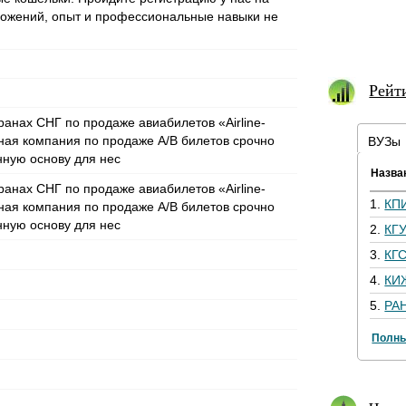
ез вложений, опыт и профессиональные навыки не
Рейт
ранах СНГ по продаже авиабилетов «Airline-
ная компания по продаже А/В билетов срочно
ВУЗы
нную основу для нес
Назва
ранах СНГ по продаже авиабилетов «Airline-
1.
КП
ная компания по продаже А/В билетов срочно
нную основу для нес
2.
КГ
3.
КГ
4.
КИ
5.
РА
Полны