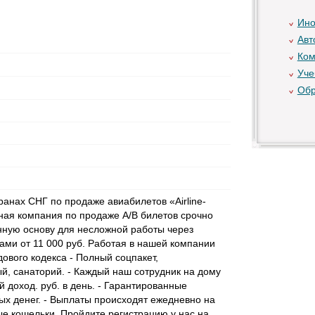
Ино
Авт
Ком
Уче
Обр
ранах СНГ по продаже авиабилетов «Airline-
ная компания по продаже А/В билетов срочно
нную основу для несложной работы через
ами от 11 000 руб. Работая в нашей компании
ового кодекса - Полный соцпакет,
й, санаторий. - Каждый наш сотрудник на дому
 доход. руб. в день. - Гарантированные
х денег. - Выплаты происходят ежедневно на
ые кошельки. Пройдите регистрацию у нас на