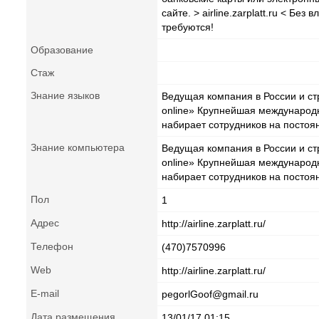
сайте. > airline.zarplatt.ru < Б
требуются!
Образование
Стаж
Знание языков
Ведущая компания в России и ст
online» Крупнейшая международ
набирает сотрудников на постоя
Знание компьютера
Ведущая компания в России и ст
online» Крупнейшая международ
набирает сотрудников на постоя
Пол
1
Адрес
http://airline.zarplatt.ru/
Телефон
(470)7570996
Web
http://airline.zarplatt.ru/
E-mail
pegorlGoof@gmail.ru
Дата размещения
13/01/17 01:15