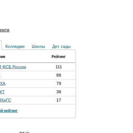
инги
Колледжи
Школы
Дет. сады
ние
Рейтинг
И ФСБ России
111
У
88
СХА
79
ЖТ
38
НХиГС
17
й рейтинг