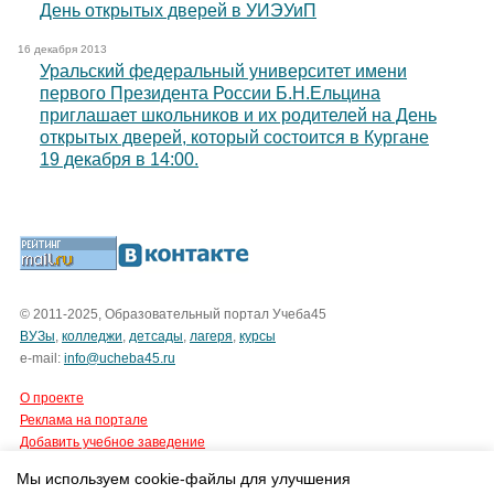
День открытых дверей в УИЭУиП
16 декабря 2013
Уральский федеральный университет имени
первого Президента России Б.Н.Ельцина
приглашает школьников и их родителей на День
открытых дверей, который состоится в Кургане
19 декабря в 14:00.
© 2011-2025, Образовательный портал Учеба45
ВУЗы
,
колледжи
,
детсады
,
лагеря
,
курсы
e-mail:
info@ucheba45.ru
О проекте
Реклама на портале
Добавить учебное заведение
Мы используем cookie-файлы для улучшения
Все права защищены.