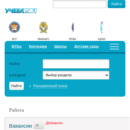
КГУ
РАНХиГС
ПГФА
УрГАУ
ВУЗы
Колледжи
Школы
Детские сады
Детские лагеря
Курсы
Найти
Добавить уч. заведение
Предложить новость
в разделе
Рейтинги
Расширенный поиск
ЕГЭ
Работа
Работа
Семинары
Добавить
Вакансии
36
Актуальные статьи