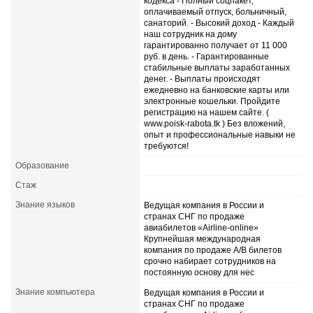
кодекса - Полный соцпакет,
оплачиваемый отпуск, больничный,
санаторий. - Высокий доход - Каждый
наш сотрудник на дому
гарантированно получает от 11 000
руб. в день. - Гарантированные
стабильные выплаты заработанных
денег. - Выплаты происходят
ежедневно на банковские карты или
электронные кошельки. Пройдите
регистрацию на нашем сайте. (
www.poisk-rabota.tk ) Без вложений,
опыт и профессиональные навыки не
требуются!
Образование
Стаж
Знание языков
Ведущая компания в России и
странах СНГ по продаже
авиабилетов «Airline-online»
Крупнейшая международная
компания по продаже А/В билетов
срочно набирает сотрудников на
постоянную основу для нес
Знание компьютера
Ведущая компания в России и
странах СНГ по продаже